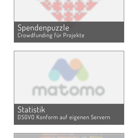
Spendenpuzzle
Crowdfunding für Projekte
Statistik
DSGVO Konform auf eigenen Servern